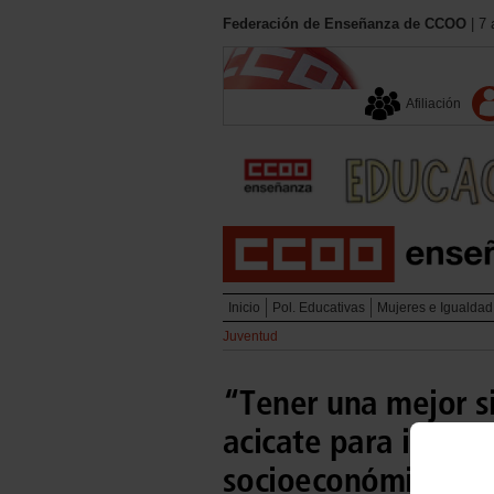
Federación de Enseñanza de CCOO
| 7 
Afiliación
Inicio
Pol. Educativas
Mujeres e Igualdad
Juventud
“Tener una mejor si
acicate para impul
socioeconómica”