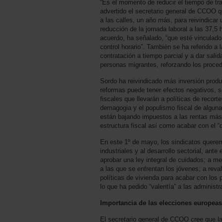
“Es el momento de reducir el tiempo de trab
advertido el secretario general de CCOO q
a las calles, un año más, para reivindicar
reducción de la jornada laboral a las 37,5
acuerdo, ha señalado, “que esté vinculado
control horario”. También se ha referido a 
contratación a tiempo parcial y a dar sali
personas migrantes, reforzando los proced
Sordo ha reivindicado más inversión produc
reformas puede tener efectos negativos, s
fiscales que llevarán a políticas de recor
demagogia y el populismo fiscal de algu
están bajando impuestos a las rentas más 
estructura fiscal así como acabar con el “d
En este 1º de mayo, los sindicatos querem
industriales y al desarrollo sectorial, ante
aprobar una ley integral de cuidados; a me
a las que se enfrentan los jóvenes; a rev
políticas de vivienda para acabar con los
lo que ha pedido “valentía” a las administ
Importancia de las elecciones europeas
El secretario general de CCOO cree que l