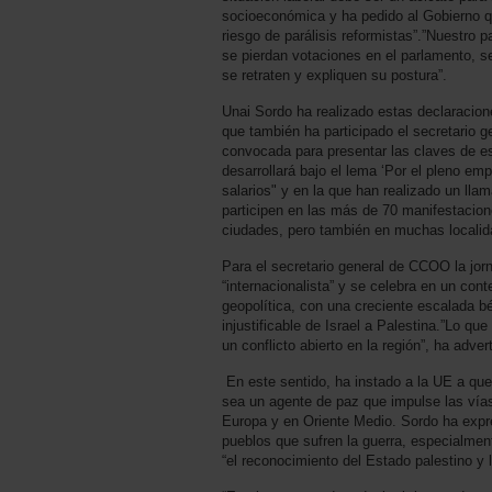
socioeconómica y ha pedido al Gobierno qu
riesgo de parálisis reformistas”.”Nuestro
se pierdan votaciones en el parlamento, se
se retraten y expliquen su postura”.
Unai Sordo ha realizado estas declaracion
que también ha participado el secretario 
convocada para presentar las claves de 
desarrollará bajo el lema ‘Por el pleno emp
salarios" y en la que han realizado un lla
participen en las más de 70 manifestaci
ciudades, pero también en muchas localid
Para el secretario general de CCOO la jor
“internacionalista” y se celebra en un con
geopolítica, con una creciente escalada bé
injustificable de Israel a Palestina.”Lo q
un conflicto abierto en la región”, ha adver
En este sentido, ha instado a la UE a que “
sea un agente de paz que impulse las vías
Europa y en Oriente Medio. Sordo ha expr
pueblos que sufren la guerra, especialmen
“el reconocimiento del Estado palestino y 