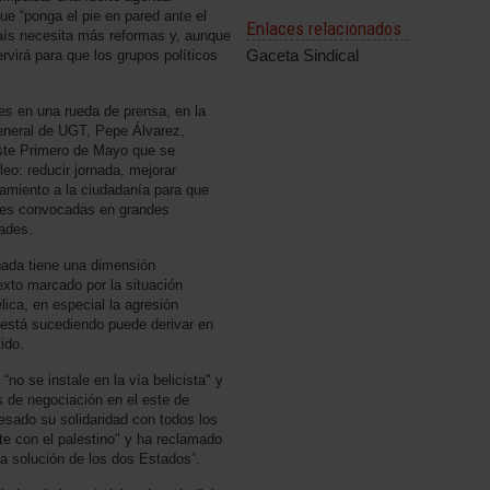
e “ponga el pie en pared ante el
Enlaces relacionados
 país necesita más reformas y, aunque
Gaceta Sindical
rvirá para que los grupos políticos
es en una rueda de prensa, en la
general de UGT, Pepe Álvarez,
este Primero de Mayo que se
leo: reducir jornada, mejorar
mamiento a la ciudadanía para que
ones convocadas en grandes
ades.
nada tiene una dimensión
texto marcado por la situación
lica, en especial la agresión
ue está sucediendo puede derivar en
tido.
no se instale en la vía belicista" y
 de negociación en el este de
esado su solidaridad con todos los
te con el palestino" y ha reclamado
la solución de los dos Estados”.