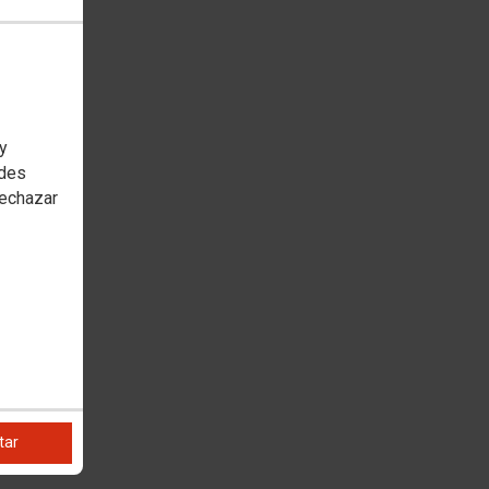
 y
edes
rechazar
tar