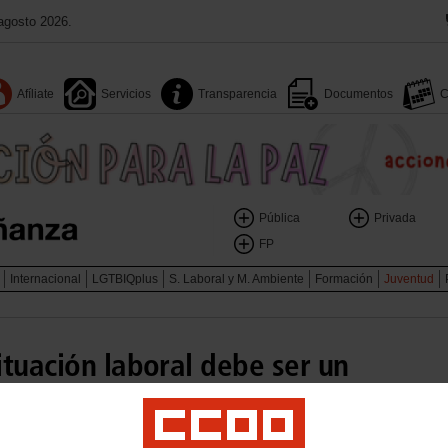
agosto 2026.
Afíliate
Servicios
Transparencia
Documentos
C
Pública
Privada
FP
Internacional
LGTBIQplus
S. Laboral y M. Ambiente
Formación
Juventud
tuación laboral debe ser un
sar una fuerte agenda