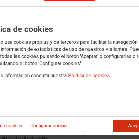
tica de cookies
io usa cookies propias y de terceros para facilitar la navegación
 información de estadísticas de uso de nuestros visitantes. Pu
todas las cookies pulsando el botón 'Aceptar' o configurarlas o 
pulsando el botón 'Configurar cookies'
s información consulta nuestra
Política de cookies
Documentación
asociada
Manifiesto 1º Mayo
2024
 de cookies
Configurar cookies
Acep
Movilizaciones del 1º
o, cree que tener una mejor
de Mayo de 2024
 impulsar una fuerte agenda