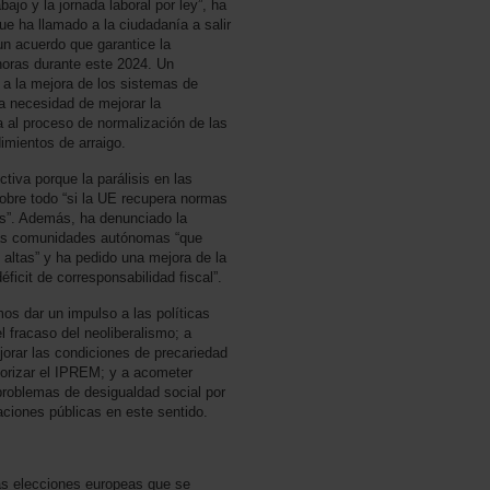
ajo y la jornada laboral por ley”, ha
ue ha llamado a la ciudadanía a salir
 un acuerdo que garantice la
 horas durante este 2024. Un
 a la mejora de los sistemas de
la necesidad de mejorar la
da al proceso de normalización de las
imientos de arraigo.
tiva porque la parálisis en las
obre todo “si la UE recupera normas
tes”. Además, ha denunciado la
nas comunidades autónomas “que
altas” y ha pedido una mejora de la
éficit de corresponsabilidad fiscal”.
os dar un impulso a las políticas
 el fracaso del neoliberalismo; a
jorar las condiciones de precariedad
alorizar el IPREM; y a acometer
 problemas de desigualdad social por
raciones públicas en este sentido.
as elecciones europeas que se