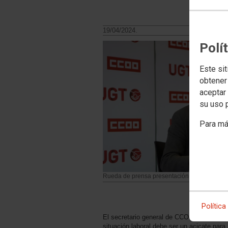
19/04/2024.
Polí
Este sit
obtener
aceptar 
su uso 
Para má
Rueda de prensa presentación 1 mayo 2024
Política
El secretario general de CCOO, Unai Sord
situación laboral debe ser un acicate para