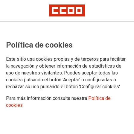
Participa en la encuesta sobre los
Política de cookies
arreglos de la jornada laboral del
personal docente en la UE
Este sitio usa cookies propias y de terceros para facilitar
la navegación y obtener información de estadísticas de
uso de nuestros visitantes. Puedes aceptar todas las
17/09/2025.
cookies pulsando el botón 'Aceptar' o configurarlas o
rechazar su uso pulsando el botón 'Configurar cookies'
Para más información consulta nuestra
Política de
cookies