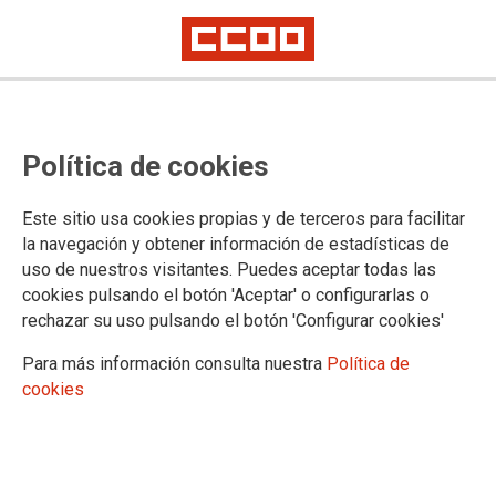
El Estado de Israel deniega el
Política de cookies
permiso de entrada a Cisjordania
a las delegaciones sindicales de
Este sitio usa cookies propias y de terceros para facilitar
Construcción y Madera y de
la navegación y obtener información de estadísticas de
uso de nuestros visitantes. Puedes aceptar todas las
Enseñanza
cookies pulsando el botón 'Aceptar' o configurarlas o
rechazar su uso pulsando el botón 'Configurar cookies'
CCOO denuncia esta nueva muestra de autoritarismo y
Para más información consulta nuestra
Política de
bloqueo total a cualquier movimiento solidario con el pueblo
cookies
palestino y, del mismo modo, los últimos anuncios del Estado
de Israel sobre la puesta en marcha de la anexión de
Cisjordania con una ley para registrar como propias tierras
que son palestinas, ante, una vez más, la inacción de la