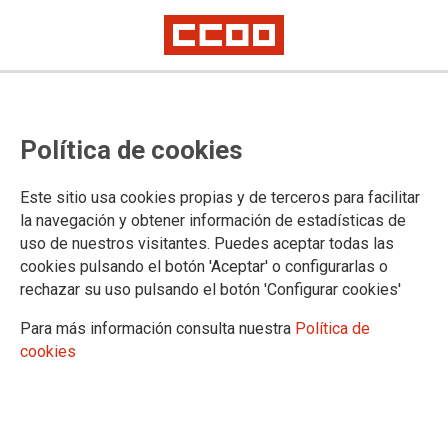
En igualdad de condiciones
FECCOO propone que las
Política de cookies
Enseñanzas Artísticas
Profesionales tengan las mismas
Este sitio usa cookies propias y de terceros para facilitar
la navegación y obtener información de estadísticas de
posibilidades que la FP
uso de nuestros visitantes. Puedes aceptar todas las
cookies pulsando el botón 'Aceptar' o configurarlas o
El sindicato considera que se debe poner fin a la marginación histórica
rechazar su uso pulsando el botón 'Configurar cookies'
de estas enseñanzas.
Para más información consulta nuestra
Política de
27/02/2026.
cookies