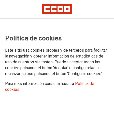
Área Pública de CCOO
CCOO y UGT esperan que
Política de cookies
próximamente se acuerde la
jubilación parcial en el sector
Este sitio usa cookies propias y de terceros para facilitar
la navegación y obtener información de estadísticas de
público
uso de nuestros visitantes. Puedes aceptar todas las
cookies pulsando el botón 'Aceptar' o configurarlas o
rechazar su uso pulsando el botón 'Configurar cookies'
Ambos sindicatos recuerdan que si bien está cerca la
jubilación parcial del personal laboral, está pendiente su
Para más información consulta nuestra
Política de
implantación para el personal funcionario y estatutario.
cookies
19/03/2026.