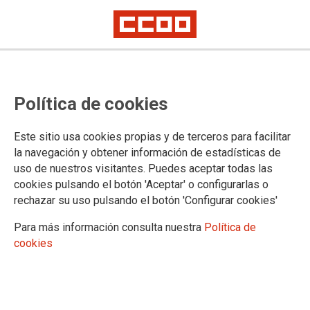
Tu barrio, tu pueblo, tu escuela
Matricúlate en la pública; calidad
Política de cookies
sin dejar a nadie atrás
Este sitio usa cookies propias y de terceros para facilitar
Desde CCOO Enseñanza queremos + educación pública para garantizar
la navegación y obtener información de estadísticas de
el derecho a una formación con calidad, inclusión, coeducación y
uso de nuestros visitantes. Puedes aceptar todas las
democracia.
cookies pulsando el botón 'Aceptar' o configurarlas o
rechazar su uso pulsando el botón 'Configurar cookies'
23/03/2026.
Para más información consulta nuestra
Política de
cookies