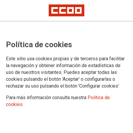
En el curso 2026-2027 las
Política de cookies
universidades privadas serán
mayoría sobre las públicas
Este sitio usa cookies propias y de terceros para facilitar
la navegación y obtener información de estadísticas de
Nueva universidad privada, la Universidad de Mallorca.
uso de nuestros visitantes. Puedes aceptar todas las
cookies pulsando el botón 'Aceptar' o configurarlas o
22/04/2026.
rechazar su uso pulsando el botón 'Configurar cookies'
Para más información consulta nuestra
Política de
cookies