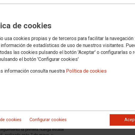
ían hacer huelga ayer, lo hicieron.
tica de cookies
io usa cookies propias y de terceros para facilitar la navegación
 información de estadísticas de uso de nuestros visitantes. Pu
todas las cookies pulsando el botón 'Aceptar' o configurarlas o 
pulsando el botón 'Configurar cookies'
s información consulta nuestra
Política de cookies
rta del Sol (Madrid)
 de cookies
Configurar cookies
Acep
eguimiento la primera huelga estatal
il, realizada este 7 de mayo, y