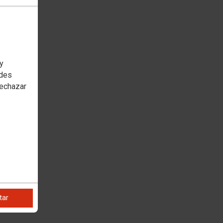
 y
edes
rechazar
tar