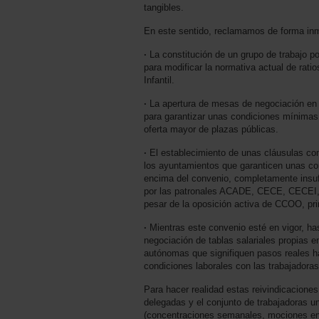
tangibles.
En este sentido, reclamamos de forma inm
·
La constitución de un grupo de trabajo po
para modificar la normativa actual de rati
Infantil.
·
La apertura de mesas de negociación en
para garantizar unas condiciones mínimas 
oferta mayor de plazas públicas.
·
El establecimiento de unas cláusulas com
los ayuntamientos que garanticen unas con
encima del convenio, completamente insuf
por las patronales ACADE, CECE, CECEI
pesar de la oposición activa de CCOO, prim
·
Mientras este convenio esté en vigor, has
negociación de tablas salariales propias e
autónomas que signifiquen pasos reales h
condiciones laborales con las trabajadoras
Para hacer realidad estas reivindicacion
delegadas y el conjunto de trabajadoras u
(concentraciones semanales, mociones en 