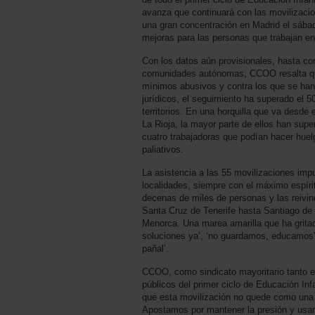
avanza que continuará con las movilizacio
una gran concentración en Madrid el sába
mejoras para las personas que trabajan en 
Con los datos aún provisionales, hasta con
comunidades autónomas, CCOO resalta que
mínimos abusivos y contra los que se han
jurídicos, el seguimiento ha superado el 
territorios. En una horquilla que va desde
La Rioja, la mayor parte de ellos han supe
cuatro trabajadoras que podían hacer huelg
paliativos.
La asistencia a las 55 movilizaciones im
localidades, siempre con el máximo espírit
decenas de miles de personas y las reivi
Santa Cruz de Tenerife hasta Santiago d
Menorca. Una marea amarilla que ha grita
soluciones ya’, ‘no guardamos, educamos’ 
pañal’.
CCOO, como sindicato mayoritario tanto e
públicos del primer ciclo de Educación Inf
que esta movilización no quede como una e
Apostamos por mantener la presión y usarl