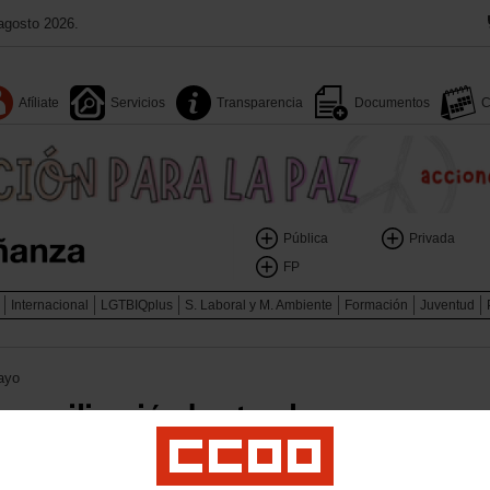
agosto 2026.
Afíliate
Servicios
Transparencia
Documentos
C
Pública
Privada
FP
Internacional
LGTBIQplus
S. Laboral y M. Ambiente
Formación
Juventud
ayo
 movilización hasta alcanzar