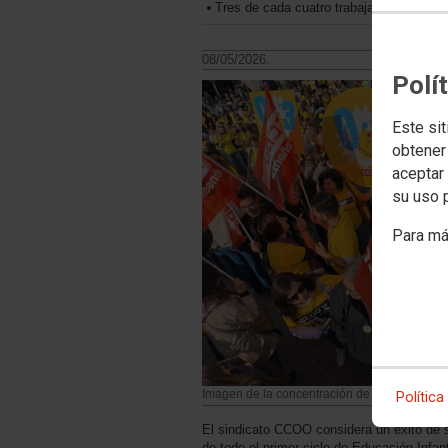
Tres de cada cuatro trabajadoras que pod
08/05/2026.
Polí
Este sit
obtener
aceptar 
su uso 
Para má
Imagen de la concentración de ayer en la Pue
Política
El sindicato CCOO considera un éxito de s
de todo el primer ciclo de Educación Infant