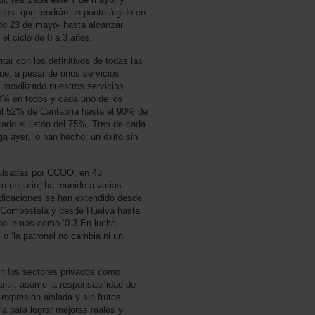
nes -que tendrán un punto álgido en
do 23 de mayo- hasta alcanzar
el ciclo de 0 a 3 años.
tar con los definitivos de todas las
, a pesar de unos servicios
 movilizado nuestros servicios
50% en todos y cada uno de los
 el 52% de Cantabria hasta el 90% de
rado el listón del 75%. Tres de cada
a ayer, lo han hecho; un éxito sin
pulsadas por CCOO, en 43
u unitario, ha reunido a varias
ndicaciones se han extendido desde
e Compostela y desde Huelva hasta
do lemas como ‘0-3 En lucha,
o ‘la patronal no cambia ni un
n los sectores privados como
antil, asume la responsabilidad de
xpresión aislada y sin frutos.
a para lograr mejoras reales y