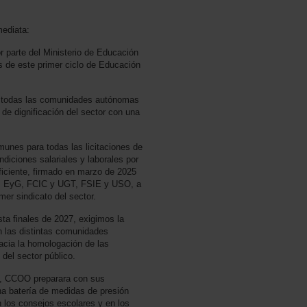
ediata:
r parte del Ministerio de Educación
os de este primer ciclo de Educación
 todas las comunidades autónomas
de dignificación del sector con una
unes para todas las licitaciones de
diciones salariales y laborales por
iciente, firmado en marzo de 2025
, EyG, FCIC y UGT, FSIE y USO, a
er sindicato del sector.
ta finales de 2027, exigimos la
n las distintas comunidades
acia la homologación de las
 del sector público.
es, CCOO preparara con sus
na batería de medidas de presión
los consejos escolares y en los