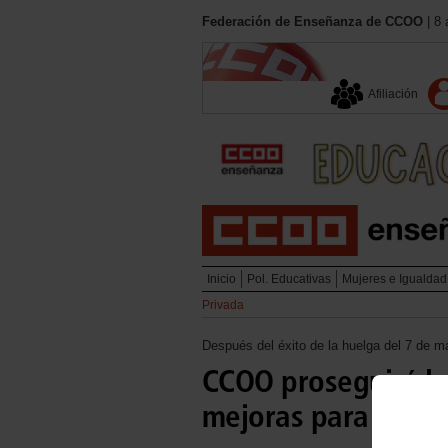
Federación de Enseñanza de CCOO
| 8 
Afiliación
Inicio
Pol. Educativas
Mujeres e Igualdad
Privada
Después del éxito de la huelga del 7 de m
CCOO proseguirá la
mejoras para el 0-3