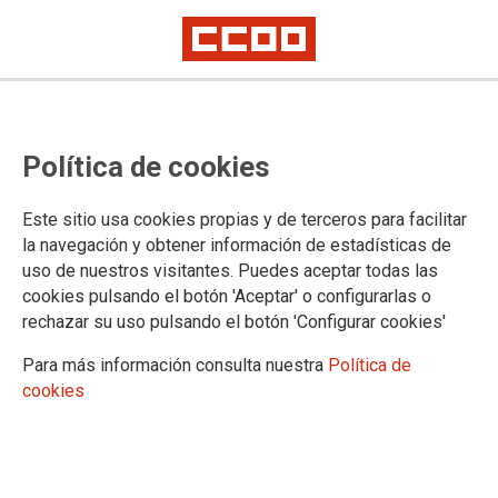
CCOO presenta alegaciones al
Política de cookies
proyecto de Real Decreto por el
que se determinan las
Este sitio usa cookies propias y de terceros para facilitar
especialidades y ámbitos del
la navegación y obtener información de estadísticas de
uso de nuestros visitantes. Puedes aceptar todas las
conocimiento
cookies pulsando el botón 'Aceptar' o configurarlas o
rechazar su uso pulsando el botón 'Configurar cookies'
Estamos ante una regulación normativa que va a condicionar la realidad
del profesorado de las universidades públicas.
Para más información consulta nuestra
Política de
cookies
22/05/2026.