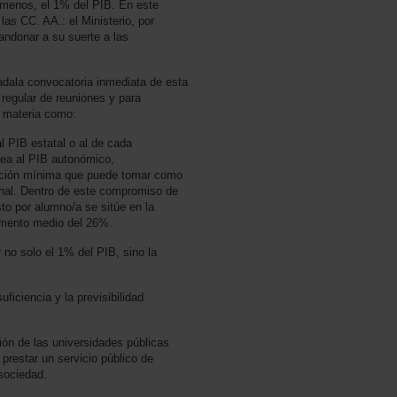
 menos, el 1% del PIB. En este
las CC. AA.: el Ministerio, por
andonar a su suerte a las
dala convocatoria inmediata de esta
 regular de reuniones y para
a materia como:
al PIB estatal o al de cada
ea al PIB autonómico,
ación mínima que puede tomar como
onal. Dentro de este compromiso de
sto por alumno/a se sitúe en la
emento medio del 26%.
 no solo el 1% del PIB, sino la
uficiencia y la previsibilidad
ión de las universidades públicas
prestar un servicio público de
 sociedad.