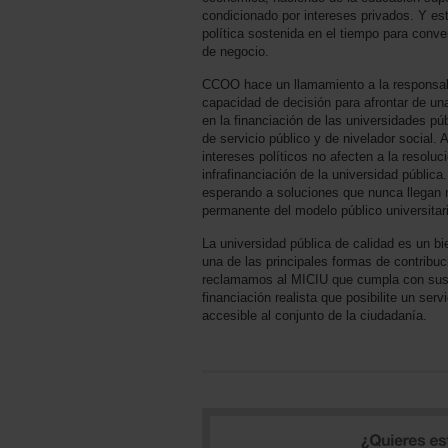
condicionado por intereses privados. Y est
política sostenida en el tiempo para conver
de negocio.
CCOO hace un llamamiento a la responsabi
capacidad de decisión para afrontar de un
en la financiación de las universidades pú
de servicio público y de nivelador social. 
intereses políticos no afecten a la resoluc
infrafinanciación de la universidad públic
esperando a soluciones que nunca llegan m
permanente del modelo público universitar
La universidad pública de calidad es un bi
una de las principales formas de contribu
reclamamos al MICIU que cumpla con sus 
financiación realista que posibilite un serv
accesible al conjunto de la ciudadanía.