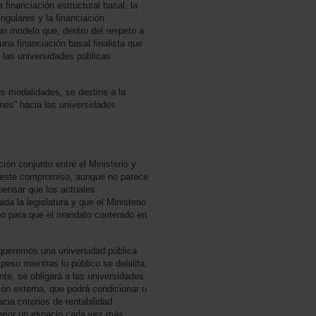
 financiación estructural basal, la
ngulares y la financiación
un modelo que, dentro del respeto a
na financiación basal finalista que
e las universidades públicas
us modalidades, se destine a la
ones” hacia las universidades
ión conjunto entre el Ministerio y
e este compromiso, aunque no parece
pensar que los actuales
da la legislatura y que el Ministerio
po para que el mandato contenido en
queremos una universidad pública
peso mientras lo público se debilita.
nte, se obligará a las universidades
ón externa, que podrá condicionar u
acia criterios de rentabilidad
erior un espacio cada vez más