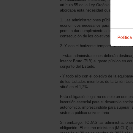
artículo 55 de la Ley Orgánica 2/2023 del
abordaba esta necesidad cuando establec
1. Las administraciones públicas dotarán 
económicos necesarios para garantizar la s
permita dar cumplimiento a lo establecido 
consecución de los objetivos en ella previ
Política
2. Y con el horizonte temporal de 2030, e
- Estas administraciones deberán destina
Interior Bruto (PIB) al gasto público en edu
conjunto del Estado.
- Y todo ello con el objetivo de la equipar
de los Estados miembros de la Unión Euro
situó en el 1,2%.
Esta obligación legal no es solo un compr
inversión esencial para el desarrollo soci
autonómico, imprescindible para superar la 
sistema público universitario.
Sin embargo, TODAS las administraciones 
obligación. El mismo ministerio (MICIU) qu