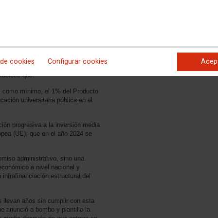
 Sistema Universitario (LOSU)
e que:
a las universidades de los recursos
uficiencia financiera que les
en esta ley orgánica y asegurar la
stos.
 de cookies
Configurar cookies
Acep
stablece que:
r, como mínimo, el 1% del Producto
cación universitaria pública en el
ación progresiva a la inversión media
pea (UE), que en el año 2024 se
omiso administrativo, sino una
oeconómico a nivel nacional y
infrafinanciación estructural del
llevan años sin cumplir con esta
e anunció a bombo y plantillo la