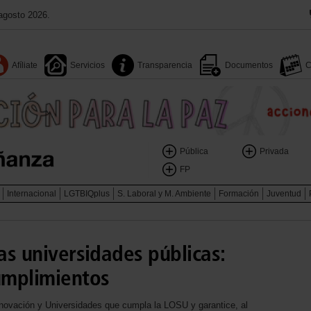
agosto 2026.
Afíliate
Servicios
Transparencia
Documentos
C
Pública
Privada
FP
Internacional
LGTBIQplus
S. Laboral y M. Ambiente
Formación
Juventud
las universidades públicas:
cumplimientos
nnovación y Universidades que cumpla la LOSU y garantice, al