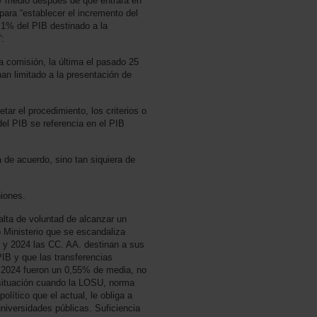
y medio después de que entrara en
para “establecer el incremento del
l 1% del PIB destinado a la
”:
 comisión, la última el pasado 25
n limitado a la presentación de
tar el procedimiento, los criterios o
el PIB se referencia en el PIB
 de acuerdo, sino tan siquiera de
niones.
alta de voluntad de alcanzar un
 Ministerio que se escandaliza
 y 2024 las CC. AA. destinan a sus
PIB y que las transferencias
n 2024 fueron un 0,55% de media, no
situación cuando la LOSU, norma
lítico que el actual, le obliga a
 universidades públicas. Suficiencia