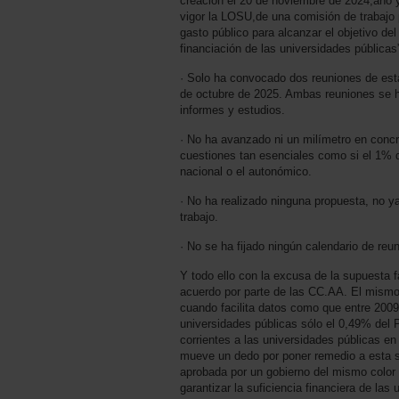
creación el 20 de noviembre de 2024,año 
vigor la LOSU,de una comisión de trabajo 
gasto público para alcanzar el objetivo de
financiación de las universidades públicas
· Solo ha convocado dos reuniones de esta
de octubre de 2025. Ambas reuniones se ha
informes y estudios.
· No ha avanzado ni un milímetro en concre
cuestiones tan esenciales como si el 1% d
nacional o el autonómico.
· No ha realizado ninguna propuesta, no ya
trabajo.
· No se ha fijado ningún calendario de reu
Y todo ello con la excusa de la supuesta f
acuerdo por parte de las CC.AA. El mismo
cuando facilita datos como que entre 2009
universidades públicas sólo el 0,49% del 
corrientes a las universidades públicas e
mueve un dedo por poner remedio a esta 
aprobada por un gobierno del mismo color po
garantizar la suficiencia financiera de las