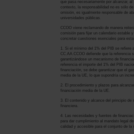
que pasa necesariamente por alcanzar, al
contexto, la responsabilidad no es sólo de 
omisión, es igualmente responsable de ab
universidades públicas.
CCOO viene reclamando de manera reitera
comisión para fijar un calendario estable y
concretar cuestiones esenciales para est
1. Si el mínimo del 1% del PIB se refiere 
CC.AA.CCOO defiende que la referencia s
garantizándose un mecanismo de financi
referencia el importe del 1% del PIB naci
financiación, se debe garantizar que el ga
media de la UE, lo que supondría un incr
2. El procedimiento y plazos para alcanzar
financiación media de la UE.
3. El contenido y alcance del principio de s
financiera.
4. Las necesidades y fuentes de financiac
para dar cumplimiento al mandato legal de 
calidad y accesible para el conjunto de la