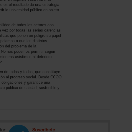
o es el resultado de una estrategia
tir la universidad pública en objeto
lidad de todos los actores con
a vez por todas las serias carencias
blicas que ponen en peligro su papel
Apelamos a que los distintos
ión del problema de la
a. No nos podemos permitir seguir
ientras asistimos al deterioro
io.
en de todas y todos, que constituye
ción al progreso social. Desde CCOO
obligaciones y garantice una
icio público de calidad, sostenible y