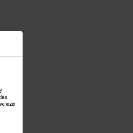
 y
edes
rechazar