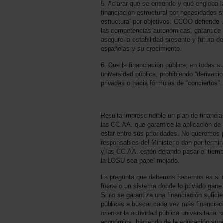
5. Aclarar qué se entiende y qué engloba la
financiación estructural por necesidades si
estructural por objetivos. CCOO defiende 
las competencias autonómicas, garantice u
asegure la estabilidad presente y futura d
españolas y su crecimiento.
6. Que la financiación pública, en todas s
universidad pública, prohibiendo “derivaci
privadas o hacia fórmulas de “conciertos”.
Resulta imprescindible un plan de financiac
las CC.AA. que garantice la aplicación d
estar entre sus prioridades. No queremos 
responsables del Ministerio dan por termina
y las CC.AA. estén dejando pasar el tiem
la LOSU sea papel mojado.
La pregunta que debemos hacernos es si 
fuerte o un sistema donde lo privado gane 
Si no se garantiza una financiación suficie
públicas a buscar cada vez más financiaci
orientar la actividad pública universitaria h
económica, haciendo de la educación sup