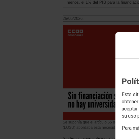
menos, el 1% del PIB para la financiaci
26/05/2026.
Polí
Este sit
obtener
aceptar 
su uso 
Se suponía que el artículo 55 de la Ley Orgá
Para má
(LOSU) abordaba esta necesidad
Sin financiación suficiente, no hay univer