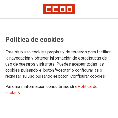
Es necesario un replanteamiento integral del papel de las fuerzas policiales
en las movilizaciones sociales
La brutal agresión contra una
Política de cookies
docente valenciana no puede
Este sitio usa cookies propias y de terceros para facilitar
quedar impune
la navegación y obtener información de estadísticas de
uso de nuestros visitantes. Puedes aceptar todas las
CCOO Enseñanza condena la agresión que sufrió una docente jubilada
cookies pulsando el botón 'Aceptar' o configurarlas o
del País Valencià este domingo.
rechazar su uso pulsando el botón 'Configurar cookies'
Para más información consulta nuestra
Política de
01/06/2026.
cookies