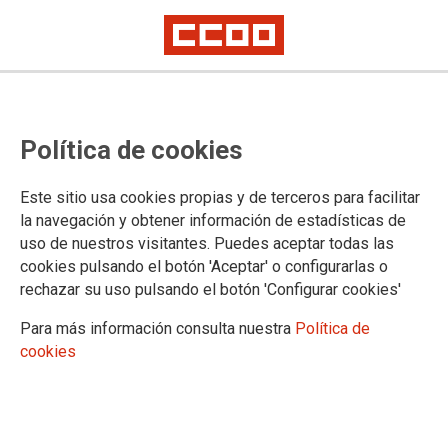
La universidad pública se defiende actuando
CCOO fuerza que la LUPA entre en
Política de cookies
el debate constitucional
Este sitio usa cookies propias y de terceros para facilitar
El sindicato presentó en mayo un escrito dirigido al Defensor del Pueblo
la navegación y obtener información de estadísticas de
solicitando la presentación de recurso de inconstitucionalidad contra la
uso de nuestros visitantes. Puedes aceptar todas las
Ley Universitaria para Andalucía.
cookies pulsando el botón 'Aceptar' o configurarlas o
rechazar su uso pulsando el botón 'Configurar cookies'
15/06/2026.
Para más información consulta nuestra
Política de
cookies