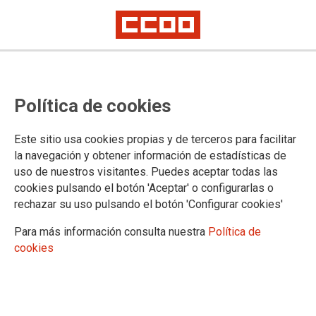
CCOO valora la propuesta del
Política de cookies
Ministerio de modificación del RD
de requisitos mínimos de centros,
Este sitio usa cookies propias y de terceros para facilitar
pero debe ser más ambiciosa y
la navegación y obtener información de estadísticas de
uso de nuestros visitantes. Puedes aceptar todas las
rápida en su aplicación
cookies pulsando el botón 'Aceptar' o configurarlas o
rechazar su uso pulsando el botón 'Configurar cookies'
Para más información consulta nuestra
Política de
24/06/2026.
cookies