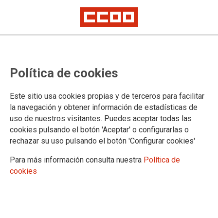
Campaña por la visibilidad lésbica
en los espacios educativos
Política de cookies
24-04-2020
Este sitio usa cookies propias y de terceros para facilitar
TEMAS
la navegación y obtener información de estadísticas de
uso de nuestros visitantes. Puedes aceptar todas las
Toma una imagen tuya, foto o video y forma con la mano la letra L, con los
cookies pulsando el botón 'Aceptar' o configurarlas o
dedos pulgar e índice en ángulo recto. Si grabas un video, puedes expresar
rechazar su uso pulsando el botón 'Configurar cookies'
lo que consideres para mostrar tu visibilidad en tu entorno, por ejemplo,
recitando el mensaje de esta campaña: “Mujer lesbiana, docente visible y
Para más información consulta nuestra
Política de
orgullosa: por la promoción de referentes LGTBIQ en los centros
educativos, sé visible”. O cualquier otra cosa que creas conveniente.
cookies
Súbela a las redes sociales con el hashtag #LdeVisible. Menciónanos o
etiquétanos en Twitter (@feccoo), Facebook (Federación de Enseñanza de
CCOO) e Instagram (fe_ccoo).