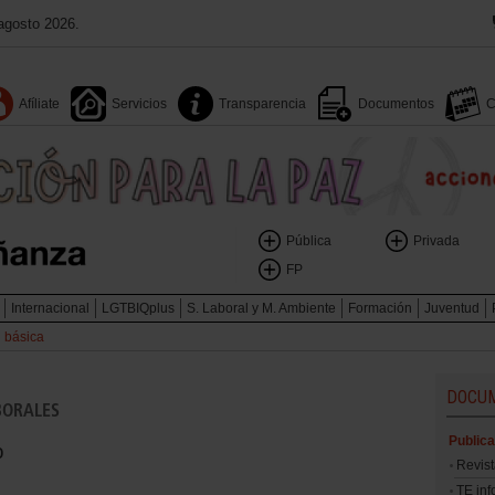
agosto 2026.
Afíliate
Servicios
Transparencia
Documentos
C
Pública
Privada
FP
Internacional
LGTBIQplus
S. Laboral y M. Ambiente
Formación
Juventud
n básica
DOCU
BORALES
Public
o
Revis
TE in