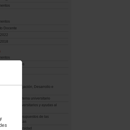
entos
entos
to Docente
2022
2018
a
entos
nios Colectivos
 salariales
sidad
is PGE Investigación, Desarrollo e
ación
y cifras del sistema universitario
s públicos universitarios y ayudas al
o
ión de los presupuestos de las
 y
sidades públicas
edes
mes CYD Universidad