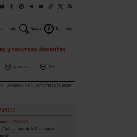
alendario
Busca
Territorios
Universidad
PAE
Pol. Sociales y Mem. Democrática
Cultura
MENTOS
aciones FECCOO
ta Trabajadores de la Enseñanza
form@