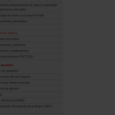
ómetro Internacional de salud y bienestar
 personal educativo
logos en torno a la salud mental
umentos generales
ación básica
ales docentes
aciones y artículos
smos e instituciones
 publicaciones FECCOO
 Igualdad
s de igualdad
ciones de las mujeres
es que hacen escuela
cia de género
IQ
n Sindical LGTBIQ
versario Secretaría de la Mujer (1992-