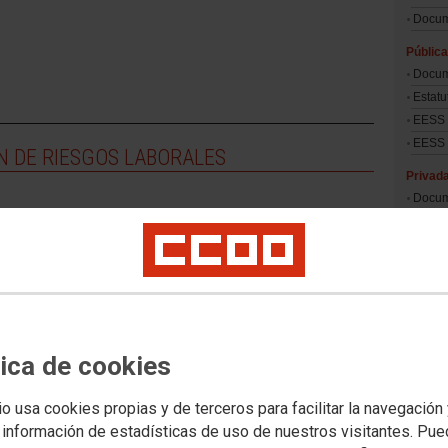
Docum
Pública
Docum
Estatu
EESS 
EESS 
N DE RIESGOS LABORALES
Privad
Docum
Conve
Tablas
Univer
Anális
Innov
Datos 
tica de cookies
Precio
estudi
Evoluc
io usa cookies propias y de terceros para facilitar la navegación
univer
 información de estadísticas de uso de nuestros visitantes. Pu
Infor