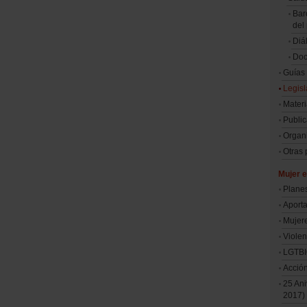
Bar
del
Diá
Doc
Guías
Legisl
Materi
Public
Organi
Otras
Mujer e
Plane
Aporta
Mujer
Violen
LGTB
Acció
25 Ani
2017)