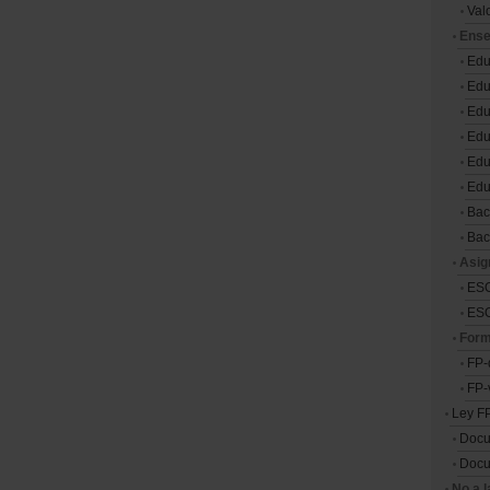
Val
Ense
Edu
Edu
Edu
Edu
Edu
Edu
Bac
Bac
Asig
ESO
ESO
Form
FP-
FP-
Ley F
Doc
Docu
No a 