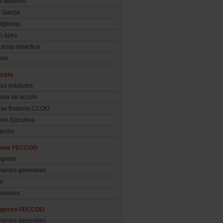
a Bolaños
a García
 Iglesias
 López
uesta didáctica
nes
icato
os estatutos
ama de acción
se financia CCOO
ón Ejecutiva
ación
esos FECCOO
ngreso
entos generales
s
uciones
ngreso FECCOO
entos generales