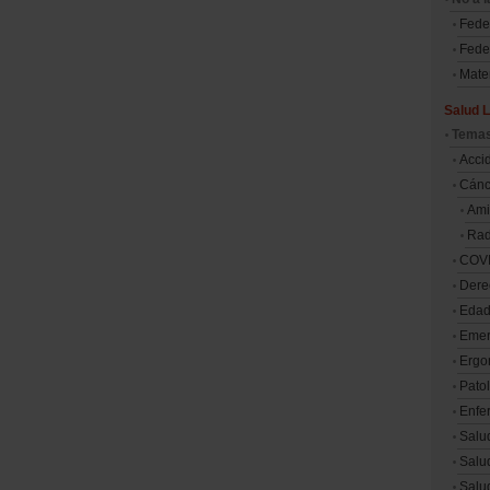
Fede
Feder
Mater
Salud L
Tema
Accid
Cánce
Ami
Ra
COV
Dere
Edad
Emer
Ergo
Patol
Enfe
Salu
Salu
Salu