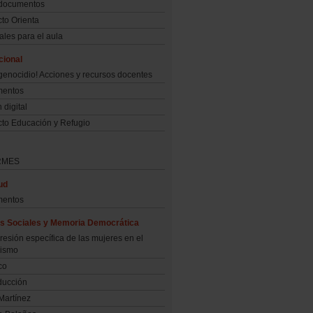
 documentos
to Orienta
ales para el aula
cional
genocidio! Acciones y recursos docentes
entos
 digital
cto Educación y Refugio
RMES
ud
entos
cas Sociales y Memoria Democrática
resión específica de las mujeres en el
uismo
co
ducción
Martínez