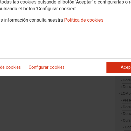
todas las cookies pulsando el botón 'Aceptar' o configurarlas o 
La Uni
pulsando el botón 'Configurar cookies'
Otros 
s información consulta nuestra
Política de cookies
PAS-P
Docum
Conve
Emplea
Docum
Polític
Estud
 de cookies
Configurar cookies
Acep
Enseña
Docu
Doc
LOML
Pres
Doc
Docu
Curr
Doc