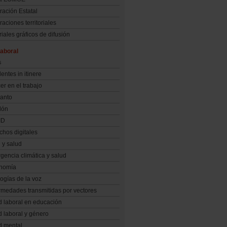
ración Estatal
aciones territoriales
iales gráficos de difusión
aboral
s
entes in itinere
r en el trabajo
anto
dón
ID
chos digitales
 y salud
gencia climática y salud
nomía
ogías de la voz
rmedades transmitidas por vectores
d laboral en educación
d laboral y género
d mental