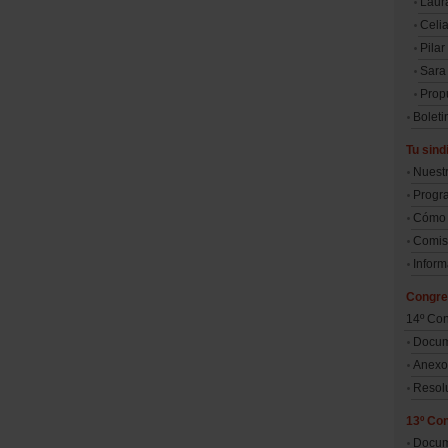
Laur
Celi
Pilar
Sara
Prop
Boleti
Tu sind
Nuestr
Progr
Cómo 
Comisi
Inform
Congr
14º Co
Docum
Anexo
Resol
13º Co
Docum