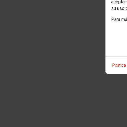
aceptar 
su uso 
Para má
Política