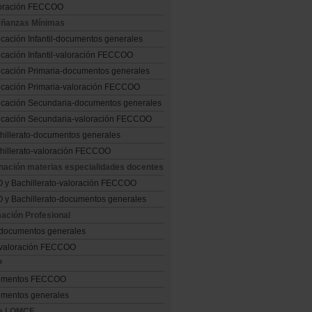
oración FECCOO
ñanzas Mínimas
cación Infantil-documentos generales
cación Infantil-valoración FECCOO
cación Primaria-documentos generales
cación Primaria-valoración FECCOO
cación Secundaria-documentos generales
cación Secundaria-valoración FECCOO
hillerato-documentos generales
hillerato-valoración FECCOO
nación materias especialidades docentes
 y Bachillerato-valoración FECCOO
 y Bachillerato-documentos generales
ación Profesional
documentos generales
valoración FECCOO
P
umentos FECCOO
mentos generales
la LOMCE