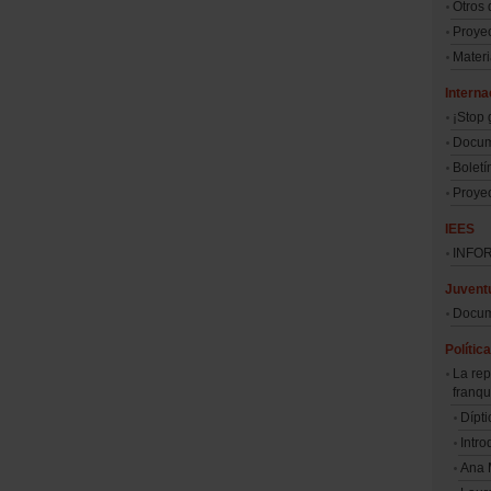
Otros
Proyec
Materi
Interna
¡Stop 
Docum
Boletín
Proye
IEES
INFO
Juvent
Docum
Políti
La rep
franq
Dípti
Intro
Ana 