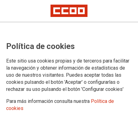
ERGA PRIMARIA TRANSVERSAL
https://www.insst.es/erga-primaria-listado-de-publicaciones
Política de cookies
ERGA FP
Este sitio usa cookies propias y de terceros para facilitar
https://www.insst.es/erga-fp
la navegación y obtener información de estadísticas de
uso de nuestros visitantes. Puedes aceptar todas las
20.02.2025
cookies pulsando el botón 'Aceptar' o configurarlas o
GLOSARIO DE PREVENCIÓN DE RIESGOS LABORALES EN
PRIMARIA
rechazar su uso pulsando el botón 'Configurar cookies'
Ver documento
Para más información consulta nuestra
Política de
cookies
DOCUMENTOS