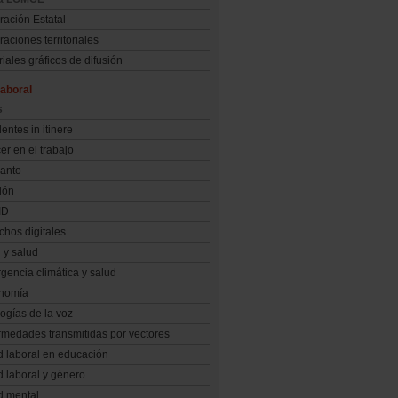
ración Estatal
aciones territoriales
iales gráficos de difusión
aboral
s
entes in itinere
r en el trabajo
anto
dón
ID
chos digitales
 y salud
gencia climática y salud
nomía
ogías de la voz
rmedades transmitidas por vectores
d laboral en educación
d laboral y género
d mental