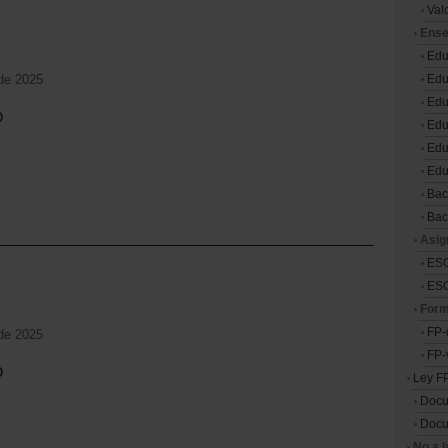
Val
Ense
Edu
Edu
de 2025
Edu
o
Edu
Edu
Edu
Bac
Bac
Asig
ESO
ESO
Form
FP-
de 2025
FP-
o
Ley F
Doc
Docu
No a 