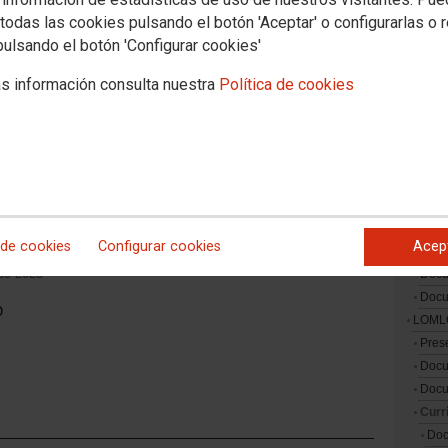
La Uni
de abril de 2025
todas las cookies pulsando el botón 'Aceptar' o configurarlas o 
Otros 
pulsando el botón 'Configurar cookies'
o
PAS-P
s información consulta nuestra
Política de cookies
Docum
Conve
Emplea
Docum
Polític
Estud
 de cookies
Configurar cookies
Acep
Enseña
de 2025
Docu
Doc
o
LOML
Pres
Doc
Docu
Curr
Doc