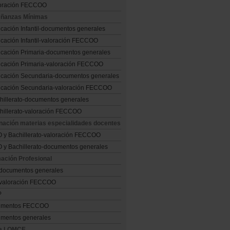
oración FECCOO
ñanzas Mínimas
cación Infantil-documentos generales
cación Infantil-valoración FECCOO
cación Primaria-documentos generales
cación Primaria-valoración FECCOO
cación Secundaria-documentos generales
cación Secundaria-valoración FECCOO
hillerato-documentos generales
hillerato-valoración FECCOO
nación materias especialidades docentes
 y Bachillerato-valoración FECCOO
 y Bachillerato-documentos generales
ación Profesional
documentos generales
valoración FECCOO
P
umentos FECCOO
mentos generales
la LOMCE