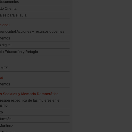
 documentos
to Orienta
ales para el aula
cional
genocidio! Acciones y recursos docentes
entos
 digital
cto Educación y Refugio
RMES
ud
entos
cas Sociales y Memoria Democrática
resión específica de las mujeres en el
uismo
co
ducción
Martínez