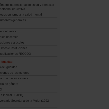
ómetro Internacional de salud y bienestar
 personal educativo
logos en torno a la salud mental
umentos generales
ación básica
ales docentes
aciones y artículos
smos e instituciones
 publicaciones FECCOO
 Igualdad
s de igualdad
ciones de las mujeres
es que hacen escuela
cia de género
IQ
n Sindical LGTBIQ
versario Secretaría de la Mujer (1992-