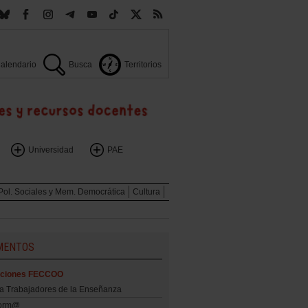
alendario
Busca
Territorios
Universidad
PAE
Pol. Sociales y Mem. Democrática
Cultura
MENTOS
aciones FECCOO
ta Trabajadores de la Enseñanza
form@