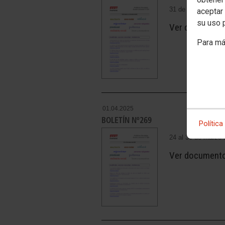
31 de marzo al 06 
aceptar 
su uso 
Ver document
Para má
01.04.2025
BOLETÍN Nº269
Política
24 al 30 de marzo 
Ver document