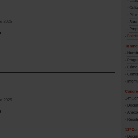
Laur
Celi
Pilar
de 2025
Sara
Prop
o
Boleti
Tu sind
Nuestr
Progr
Cómo 
Comisi
Inform
Congr
14º Co
de 2025
Docum
o
Anexo
Resol
13º Co
Docum