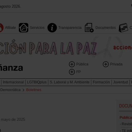
agosto 2026.
Afíliate
Servicios
Transparencia
Documentos
C
Pública
Privada
FP
Internacional
LGTBIQplus
S. Laboral y M. Ambiente
Formación
Juventud
a Democrática
Boletines
DOCU
Public
de mayo de 2025
Revis
o
TE in