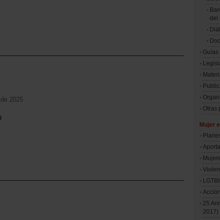
Bar
del
Diá
Doc
Guías
Legisl
Materi
Public
Organi
o de 2025
Otras
o
Mujer e
Plane
Aporta
Mujer
Violen
LGTB
Acció
25 Ani
2017)