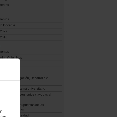
entos
entos
to Docente
2022
2018
a
entos
nios Colectivos
 salariales
sidad
is PGE Investigación, Desarrollo e
ación
y cifras del sistema universitario
s públicos universitarios y ayudas al
o
ión de los presupuestos de las
sidades públicas
 y
mes CYD Universidad
edes