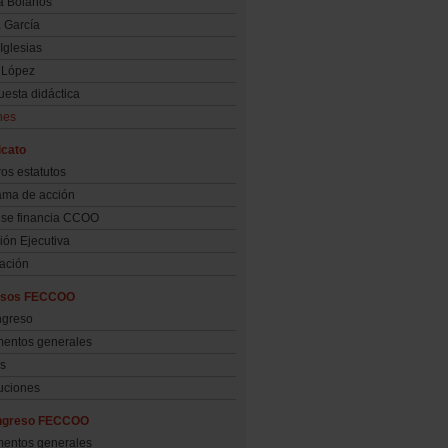
a Bolaños
a García
 Iglesias
 López
uesta didáctica
nes
icato
os estatutos
ama de acción
se financia CCOO
ón Ejecutiva
ación
esos FECCOO
ngreso
entos generales
s
uciones
ngreso FECCOO
entos generales