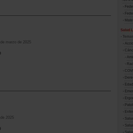
Fede
Feder
Mater
Salud L
Tema
2 de marzo de 2025
Accid
Cánce
o
Ami
Ra
COV
Dere
Edad
Emer
Ergo
Patol
Enfe
o de 2025
Salu
Salu
o
Salu