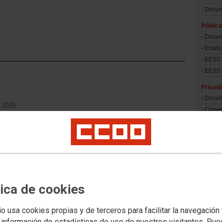
Docum
Pública
Docum
Estatu
EESS 
EESS 
Privad
Docum
e 2025
Conve
o
Tablas
Univer
Anális
Innov
Datos 
Precio
tica de cookies
estudi
Evoluc
univer
io usa cookies propias y de terceros para facilitar la navegación
Infor
 información de estadísticas de uso de nuestros visitantes. Pu