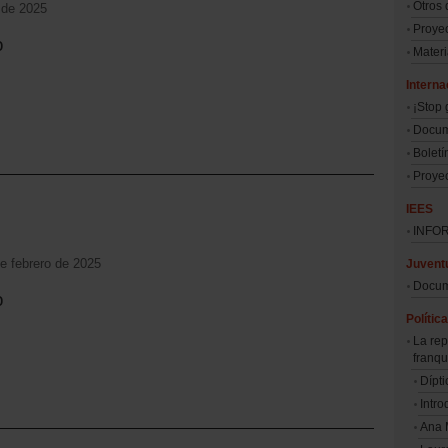
Otros
o de 2025
Proyec
o
Materi
Interna
¡Stop 
Docum
Boletín
Proye
IEES
INFO
de febrero de 2025
Juvent
Docum
o
Políti
La rep
franq
Dípti
Intro
Ana 