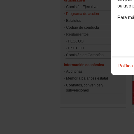
organizativa
su uso 
Comisión Ejecutiva
Programa de acción
Para má
Estatutos
Código de conducta
Reglamentos
FECCOO
CSCCOO
Comisión de Garantías
Información económica
Política
Auditorías
Memoria balances estatal
Contratos, convenios y
subvenciones