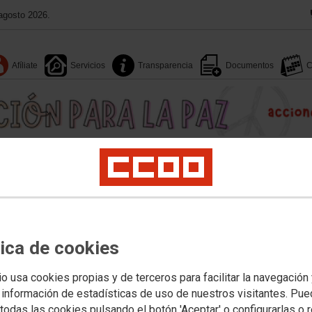
agosto 2026.
Afíliate
Servicios
Transparencia
Documentos
C
Pública
Privada
FP
Internacional
LGTBIQplus
S. Laboral y M. Ambiente
Formación
Juventud
organizativa
Programa de acción
tica de cookies
27.06.2025
PONENCIA APROBADA | 14º CONGRESO FECCOO
io usa cookies propias y de terceros para facilitar la navegación
Ver documento
 información de estadísticas de uso de nuestros visitantes. Pu
todas las cookies pulsando el botón 'Aceptar' o configurarlas o 