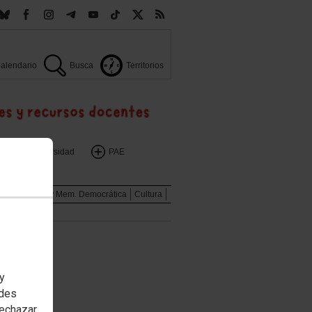
alendario
Busca
Territorios
Universidad
PAE
Pol. Sociales y Mem. Democrática
Cultura
 y
edes
rechazar