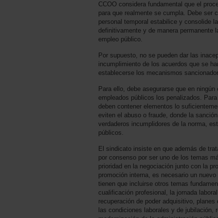
CCOO considera fundamental que el proced
para que realmente se cumpla. Debe ser c
personal temporal estabilice y consolide 
definitivamente y de manera permanente la
empleo público.
Por supuesto, no se pueden dar las inacep
incumplimiento de los acuerdos que se ha
establecerse los mecanismos sancionadore
Para ello, debe asegurarse que en ningún
empleados públicos los penalizados. Para 
deben contener elementos lo suficienteme
eviten el abuso o fraude, donde la sanción
verdaderos incumplidores de la norma, est
públicos.
El sindicato insiste en que además de trat
por consenso por ser uno de los temas má
prioridad en la negociación junto con la pr
promoción interna, es necesario un nuevo 
tienen que incluirse otros temas fundamen
cualificación profesional, la jornada labor
recuperación de poder adquisitivo, planes
las condiciones laborales y de jubilación, 