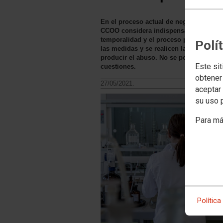
En el proceso actual de negociación con 
CCOO considera indispensable que prime
temporalidad y el proceso para la estab
Polí
las medidas y se realicen las correspo
producir el abuso. No se podrá llegar
Este sit
cuestiones.
obtener
27/05/2021.
aceptar 
su uso 
Para má
Política