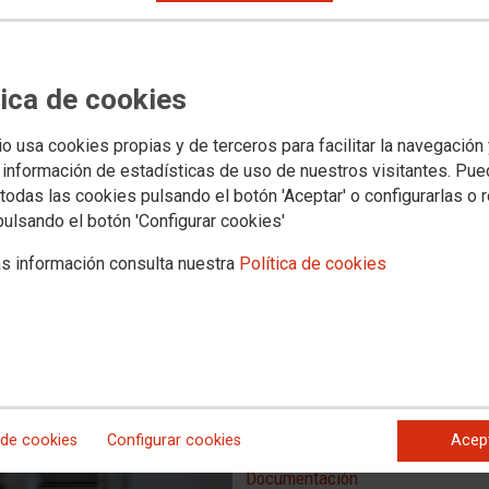
el Ministerio de Política Territorial y Función Pública,
ro se defina la solución al actual problema de la
ilización del personal temporal y, paralelamente, se pongan
tica de cookies
ndientes modificaciones normativas para que no se vuelva a
 a un acuerdo si no se plasman conjuntamente ambas
io usa cookies propias y de terceros para facilitar la navegación
 información de estadísticas de uso de nuestros visitantes. Pu
todas las cookies pulsando el botón 'Aceptar' o configurarlas o 
pulsando el botón 'Configurar cookies'
s información consulta nuestra
Política de cookies
 de cookies
Configurar cookies
Acep
Documentación