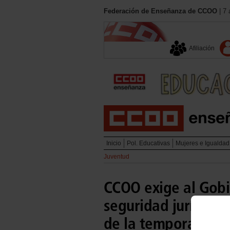
Federación de Enseñanza de CCOO
| 7 
Afiliación
Inicio
Pol. Educativas
Mujeres e Igualdad
Juventud
CCOO exige al Gobi
seguridad jurídica 
de la temporalidad 