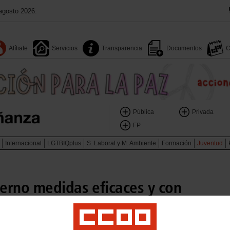
agosto 2026.
Afíliate
Servicios
Transparencia
Documentos
C
Pública
Privada
FP
Internacional
LGTBIQplus
S. Laboral y M. Ambiente
Formación
Juventud
erno medidas eficaces y con
para solucionar el problema
en el sector público