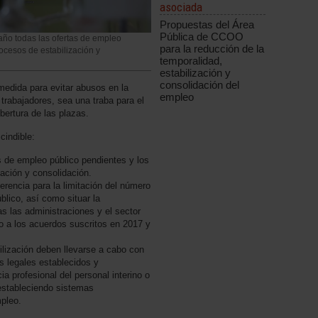
asociada
Propuestas del Área
Pública de CCOO
año todas las ofertas de empleo
para la reducción de la
ocesos de estabilización y
temporalidad,
estabilización y
consolidación del
edida para evitar abusos en la
empleo
 trabajadores, sea una traba para el
obertura de las plazas.
cindible:
s de empleo público pendientes y los
ación y consolidación.
erencia para la limitación del número
lico, así como situar la
s las administraciones y el sector
o a los acuerdos suscritos en 2017 y
ilización deben llevarse a cabo con
s legales establecidos y
a profesional del personal interino o
 estableciendo sistemas
pleo.