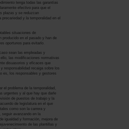
imiento tenga todas las garantías
laramente efectivo para que el
las plazas y se reduzcan
 precariedad y la temporalidad en el
tables situaciones de
n producido en el pasado y han de
s oportunos para evitarlo.
 caso sean las empleadas y
ello, las modificaciones normativas
nte disuasorios y eficaces que
 y responsabilidad recaiga sobre los
o es, los responsables y gestores
ar el problema de la temporalidad,
s urgentes y al que hay que darle
ovisión de puestos de trabajo y la
acuerdo de legislatura en el que
tales como son la carrera y
al, seguir avanzando en la
 de igualdad y formación, mejora de
rejuvenecimiento de las plantillas y