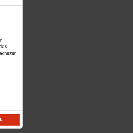
 y
edes
rechazar
tar