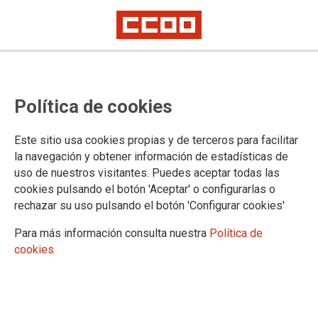
CCOO ratifica el acuerdo que
Política de cookies
regula el Estatuto de las personas
en formación práctica en el
Este sitio usa cookies propias y de terceros para facilitar
ámbito de la empresa
la navegación y obtener información de estadísticas de
uso de nuestros visitantes. Puedes aceptar todas las
cookies pulsando el botón 'Aceptar' o configurarlas o
rechazar su uso pulsando el botón 'Configurar cookies'
18/10/2022.
Para más información consulta nuestra
Política de
cookies
PlaybackManifestLoadError
A network error (status 0) occurred while loading manifest