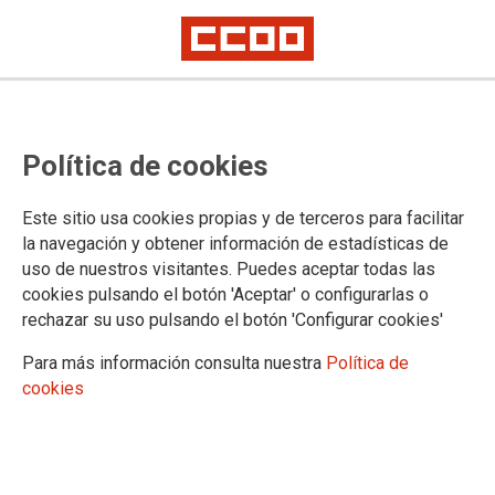
Recién aprobada
CCOO afirma que la LOSU es poco
Política de cookies
ambiciosa, merma la autonomía y
no apuesta por resolver la
Este sitio usa cookies propias y de terceros para facilitar
la navegación y obtener información de estadísticas de
financiación deficitaria de las
uso de nuestros visitantes. Puedes aceptar todas las
cookies pulsando el botón 'Aceptar' o configurarlas o
universidades públicas
rechazar su uso pulsando el botón 'Configurar cookies'
Para más información consulta nuestra
Política de
El sindicato asegura que la Ley Orgánica del Sistema
cookies
Universitario (LOSU) –que se ha votado hoy en el Congreso y
que previsiblemente entrará en vigor en los próximos días–
no responde a las necesidades de las instituciones de
educación superior ni favorece al personal.