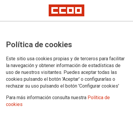
CCOO entrega 102.013 firmas al
Política de cookies
Ministerio de Educación y a la
Conferencia Sectorial exigiendo el
Este sitio usa cookies propias y de terceros para facilitar
grupo A1 y la subida de nivel para
la navegación y obtener información de estadísticas de
uso de nuestros visitantes. Puedes aceptar todas las
todos los cuerpos docentes
cookies pulsando el botón 'Aceptar' o configurarlas o
rechazar su uso pulsando el botón 'Configurar cookies'
El apoyo que ha obtenido la iniciativa del sindicato debe ser
Para más información consulta nuestra
Política de
un aliciente para que el Gobierno ponga en marcha las
cookies
negociaciones pertinentes.
14/10/2024.