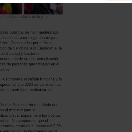
 la mejora salarial de la y los
adores públicos se han manifestado
de Hacienda para exigir una mejora
 público. Convocados por el Área
ión de Servicios a la Ciudadanía, la
 de Sanidad y Sectores
no que aborde ya una actualización
ones de personas que trabajan en el
sitivo.
 la economía española funciona y lo
ropeos. El año 2024 se cerró con un
eso ha permitido revalorizar las
, Lucho Palazzo, ha recordado que
 el ministro para la
blica, Óscar López, pero las buenas
hechos. No aceptamos que el
cerrados, como es el abono del 0,5%
a aprobación de los Presupuestos