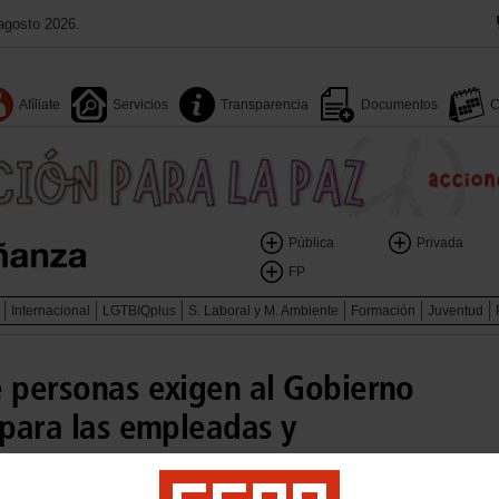
agosto 2026.
Afíliate
Servicios
Transparencia
Documentos
C
Pública
Privada
FP
Internacional
LGTBIQplus
S. Laboral y M. Ambiente
Formación
Juventud
e personas exigen al Gobierno
 para las empleadas y
s