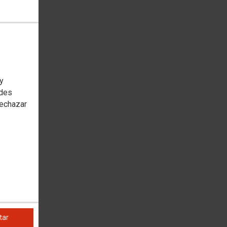
 y
edes
rechazar
tar