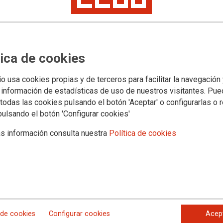
 de Hacienda, el coordinador del Área Pública de CCOO,
0,5% pendiente de 2024, un incremento salarial para 2025,
 Marco para una Administración del Siglo XXI y negociar un
dicaciones se han entregado a Hacienda en un manifiesto
la movilización.
tica de cookies
io usa cookies propias y de terceros para facilitar la navegación
 información de estadísticas de uso de nuestros visitantes. Pu
todas las cookies pulsando el botón 'Aceptar' o configurarlas o 
pulsando el botón 'Configurar cookies'
s información consulta nuestra
Política de cookies
 de cookies
Configurar cookies
Acep