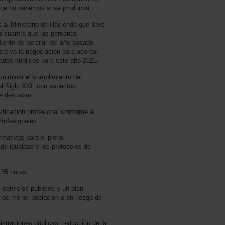
que no sabemos si se producirá.
al Ministerio de Hacienda que lleve
a cuantía que las personas
diente de percibir del año pasado.
a ya la negociación para acordar
ados públicos para este año 2025.
 culminar el cumplimiento del
l Siglo XXI, con aspectos
ue destacan:
ificación profesional conforme al
rofesionales.
rmativas para el pleno
 de igualdad y los protocolos de
s 35 horas.
s servicios públicos y un plan
s de menor población o en riesgo de
istraciones públicas, reducción de la