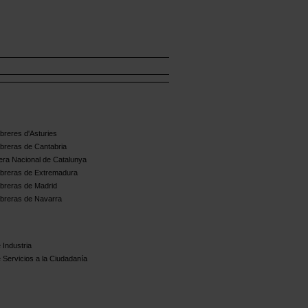
reres d'Asturies
breras de Cantabria
ra Nacional de Catalunya
breras de Extremadura
breras de Madrid
breras de Navarra
 Industria
 Servicios a la Ciudadanía