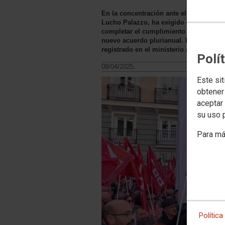
En la concentración ante el Ministerio
Lucho Palazzo, ha exigido el pago del 
completar el cumplimiento del Acuerdo
nuevo acuerdo plurianual. Estas reivin
registrado en el ministerio al terminar 
Polí
08/04/2025.
Este sit
obtener
aceptar 
su uso 
Para má
Política