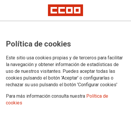
13.11.2025
Autor:
Comisión de Garantías de la Federación de Enseñanza de CCOO
Política de cookies
REGLAMENTO DE FUNCIONAMIENTO DE LA COMISIÓN DE
GARANTÍAS DE LA FEDERACIÓN DE ENSEÑANZA DE CCOO
Este sitio usa cookies propias y de terceros para facilitar
El presente reglamento se desarrolla en
la navegación y obtener información de estadísticas de
cumplimiento del mandato del artículo 24.4 de los
Estatutos Federales (EF) aprobados en el XIV
uso de nuestros visitantes. Puedes aceptar todas las
Congreso de la Federación de Enseñanza (FE) de
cookies pulsando el botón 'Aceptar' o configurarlas o
CCOO.
rechazar su uso pulsando el botón 'Configurar cookies'
Ver documento
Para más información consulta nuestra
Política de
cookies
27.06.2025
PONENCIA APROBADA | 14º CONGRESO FECCOO