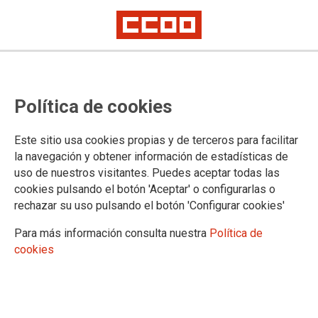
Mostrar: |
10
|
25
|
50
|
100
1 |
2 |
3 |
4 |
5 |
6 |
7 |
8 |
9 |
Siguiente
Mostrando contenidos 1 a 10 de 149
Política de cookies
03/10/2025. Informe de inicio de curso 2025-2026
Este sitio usa cookies propias y de terceros para facilitar
la navegación y obtener información de estadísticas de
22/10/2024. Informe de inicio de curso 2024-2025
uso de nuestros visitantes. Puedes aceptar todas las
cookies pulsando el botón 'Aceptar' o configurarlas o
25/09/2023. Informe de inicio de curso 2023-2024
rechazar su uso pulsando el botón 'Configurar cookies'
Para más información consulta nuestra
Política de
21/02/2023. Proyecto de Real Decreto por el que se
cookies
establece la Ordenación del Sistema de Formación
Profesional