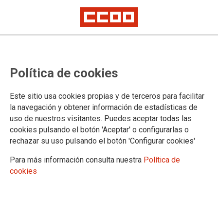
Reduzcamos la temporalidad,
Política de cookies
cumpliendo primero todos los
compromisos
Este sitio usa cookies propias y de terceros para facilitar
la navegación y obtener información de estadísticas de
uso de nuestros visitantes. Puedes aceptar todas las
Estas últimas dos semanas, CCOO y los otros sindicatos
cookies pulsando el botón 'Aceptar' o configurarlas o
firmantes del acuerdo para reducir la temporalidad en julio de
rechazar su uso pulsando el botón 'Configurar cookies'
2021, nos hemos reunido con Función Pública en la
Comisión de seguimiento.
Para más información consulta nuestra
Política de
cookies
14/04/2025.
Cerrado ya el tiempo previsto para el
plan de choque, se han conseguido
estabilizar más de 300.000 personas