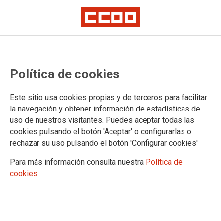
30 de julio
Más educación, menos trata de
Política de cookies
personas
Este sitio usa cookies propias y de terceros para facilitar
la navegación y obtener información de estadísticas de
La trata de personas constituye una grave violación de los
uso de nuestros visitantes. Puedes aceptar todas las
derechos humanos que se aprovecha de la vulnerabilidad, a
cookies pulsando el botón 'Aceptar' o configurarlas o
menudo de mujeres y menores (el 54% de las víctimas de
rechazar su uso pulsando el botón 'Configurar cookies'
trata son mujeres y niñas), con diversos fines. En esta lucha,
CCOO desempeña un papel fundamental.
Para más información consulta nuestra
Política de
cookies
30/07/2025.