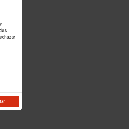
 y
edes
rechazar
tar