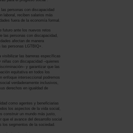
 las personas con discapacidad
n laboral, reciben salarios más
ades fuera de la economía formal.
e futuro ante los nuevos retos
 de las personas con discapacidad,
aldades afectan de manera
as las personas LGTBIQ+.
 visibilizar las barreras específicas
y niñas con discapacidad –quienes
iscriminación– y garantizar que las
ación equitativa en todos los
un enfoque interseccional podremos
 social verdaderamente inclusivos,
sus derechos en igualdad de
idad como agentes y beneficiarias
odos los aspectos de la vida social,
os construir un mundo más justo,
ir que el avance del desarrollo social
os los segmentos de la sociedad.