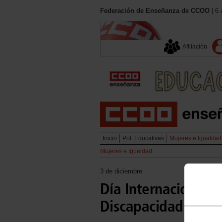
Federación de Enseñanza de CCOO
| 6 
Afiliación
Inicio
Pol. Educativas
Mujeres e Igualdad
Mujeres e Igualdad
3 de diciembre
Día Internacional d
Discapacidad