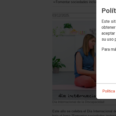
Fomentar sociedades inclusivas para el 
Polí
03/12/2025.
Este sit
obtener
aceptar 
su uso 
Para má
Política
Día Internacional de la Discapacidad
Este año se celebra el Día Internacional 
bajo el lema “Fomentar sociedades inclusiv