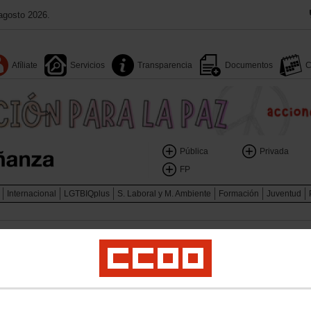
agosto 2026.
Afíliate
Servicios
Transparencia
Documentos
C
Pública
Privada
FP
Internacional
LGTBIQplus
S. Laboral y M. Ambiente
Formación
Juventud
e las Personas con