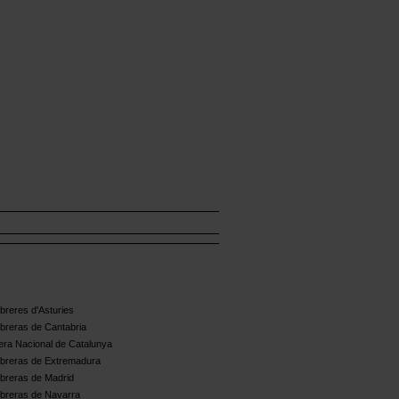
reres d'Asturies
breras de Cantabria
ra Nacional de Catalunya
breras de Extremadura
breras de Madrid
breras de Navarra