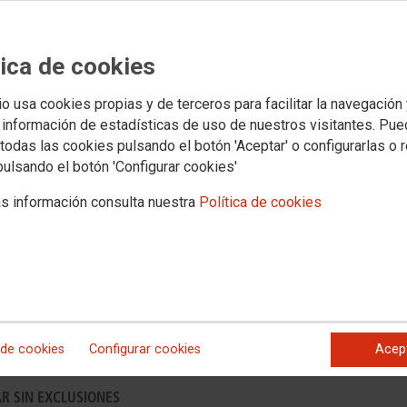
Proyect
 cada una de las personas que voluntaria o forzadamente inician
ntece en la escuela y en los contextos escolares impacta y
e relacionarnos con el mundo y posicionarnos ante él.
tica de cookies
ENLAC
io usa cookies propias y de terceros para facilitar la navegación
Interna
 información de estadísticas de uso de nuestros visitantes. Pu
Interna
todas las cookies pulsando el botón 'Aceptar' o configurarlas o 
OCDE
pulsando el botón 'Configurar cookies'
TALIS 2
Mundial por la Educación (SAME) 2018.
enseñan
s información consulta nuestra
Política de cookies
Unidad 
o
 de cookies
Configurar cookies
Acep
R SIN EXCLUSIONES