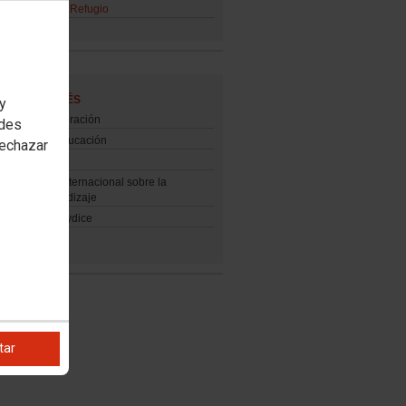
o Educación y Refugio
ES DE INTERÉS
 y
cional Confederación
edes
cional de la Educación
rechazar
013 Estudio internacional sobre la
za y el Aprendizaje
Española Eurydice
tar