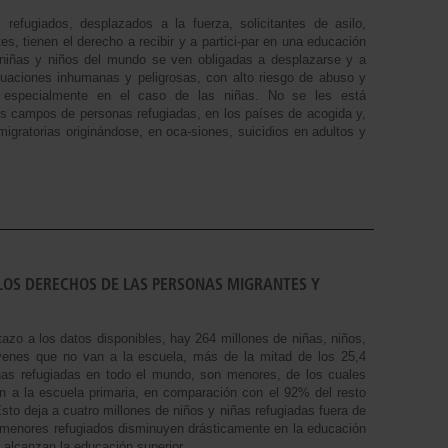
 refugiados, desplazados a la fuerza, solicitantes de asilo,
es, tienen el derecho a recibir y a partici-par en una educación
 niñas y niños del mundo se ven obligadas a desplazarse y a
tuaciones inhumanas y peligrosas, con alto riesgo de abuso y
l, especialmente en el caso de las niñas. No se les está
os campos de personas refugiadas, en los países de acogida y,
 migratorias originándose, en oca-siones, suicidios en adultos y
 LOS DERECHOS DE LAS PERSONAS MIGRANTES Y
azo a los datos disponibles, hay 264 millones de niñas, niños,
venes que no van a la escuela, más de la mitad de los 25,4
nas refugiadas en todo el mundo, son menores, de los cuales
n a la escuela primaria, en comparación con el 92% del resto
sto deja a cuatro millones de niños y niñas refugiadas fuera de
s menores refugiados disminuyen drásticamente en la educación
 alcanzan la educación superior.