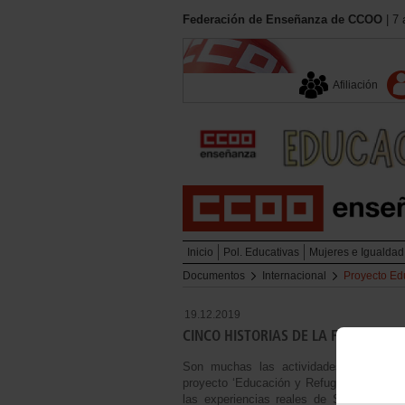
Federación de Enseñanza de CCOO
| 7 
Afiliación
Inicio
Pol. Educativas
Mujeres e Igualdad
Documentos
Internacional
Proyecto Ed
19.12.2019
CINCO HISTORIAS DE LA FRONTERA
Son muchas las actividades que hemos
proyecto ‘Educación y Refugio’. En este 
las experiencias reales de Salma, Abdu