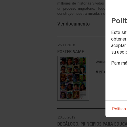
millones de historias vividas a diario por
un proceso migratorio. Todo lo que aco
construye nuestra mirada, nuestra forma d
Polí
Ver documento
Este sit
obtener
aceptar 
26.11.2018
PÓSTER SAME
su uso 
Semana de Acción 
Para má
Ver document
Política
20.06.2019
DECÁLOGO. PRINCIPIOS PARA EDUCA