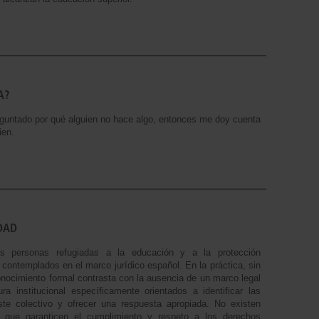
A?
guntado por qué alguien no hace algo, entonces me doy cuenta
ien.
IDAD
s personas refugiadas a la educación y a la protección
 contemplados en el marco jurídico español. En la práctica, sin
nocimiento formal contrasta con la ausencia de un marco legal
ura institucional específicamente orientados a identificar las
te colectivo y ofrecer una respuesta apropiada. No existen
que garanticen el cumplimiento y respeto a los derechos