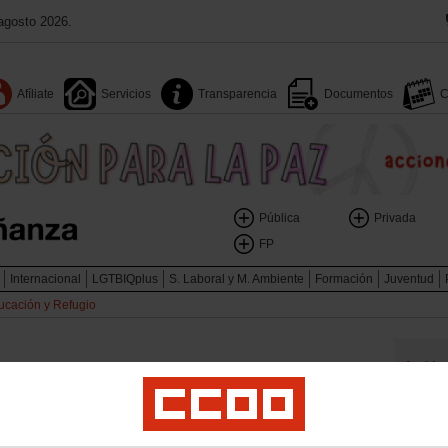
agosto 2026.
Afíliate
Servicios
Transparencia
Documentos
C
Pública
Privada
FP
Internacional
LGTBIQplus
S. Laboral y M. Ambiente
Formación
Juventud
ucación y Refugio
Archiv
¡Stop g
 ido desarrollando con la comunidad educativa dentro del
Docume
cuadernillo para el aula recogemos cinco historias basadas en
Boletín 
l, Anas, Karim y Nada, pero que podrían ser cientos, miles,