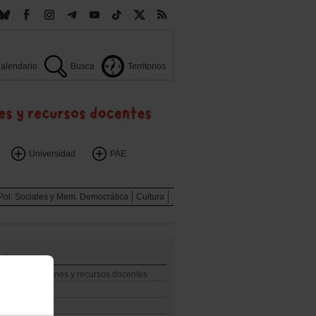
alendario
Busca
Territorios
Universidad
PAE
Pol. Sociales y Mem. Democrática
Cultura
o documental
enocidio! Acciones y recursos docentes
ntos
digital