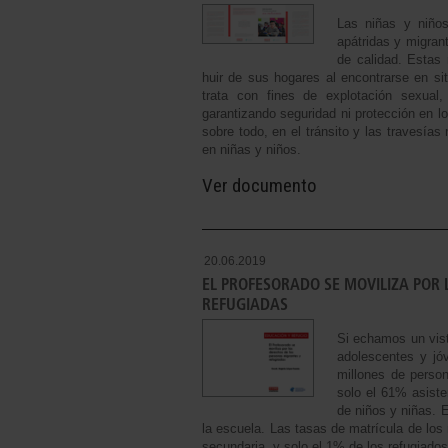
Las niñas y niños
apátridas y migrant
de calidad. Estas
huir de sus hogares al encontrarse en si
trata con fines de explotación sexua
garantizando seguridad ni protección en l
sobre todo, en el tránsito y las travesías
en niñas y niños.
Ver documento
20.06.2019
EL PROFESORADO SE MOVILIZA POR
REFUGIADAS
Si echamos un vist
adolescentes y jó
millones de perso
solo el 61% asiste
de niños y niñas. E
la escuela. Las tasas de matrícula de lo
secundaria, y solo el 1% de los refugiados