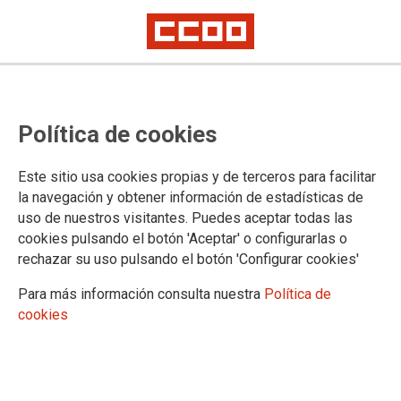
13.02.2020
SHE FIGURES 2018
Política de cookies
La publicación She Figures 2018 es un testimonio
del progreso logrado en los últimos años a través
Este sitio usa cookies propias y de terceros para facilitar
de una amplia gama de acciones y políticas. Por
ejemplo, Horizonte 2020 apoya a las
la navegación y obtener información de estadísticas de
organizaciones de investigación que promueven el
uso de nuestros visitantes. Puedes aceptar todas las
cambio activo a través de planes de igualdad de
cookies pulsando el botón 'Aceptar' o configurarlas o
género. También hemos alcanzado nuestros
objetivos en los órganos de toma de decisiones de
rechazar su uso pulsando el botón 'Configurar cookies'
Horizonte 2020: las mujeres ahora representan el
55% de nuestra junta asesora y el 41% de nuestros expertos en
Para más información consulta nuestra
Política de
evaluación.
cookies
Ver documento