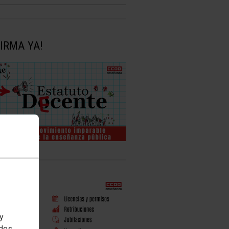
FIRMA YA!
 y
edes