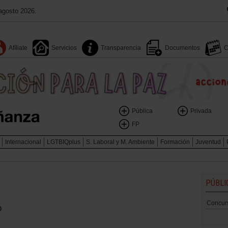
agosto 2026.
Afíliate
Servicios
Transparencia
Documentos
C
Pública
Privada
FP
Internacional
LGTBIQplus
S. Laboral y M. Ambiente
Formación
Juventud
PÚBLI
Concurs
o