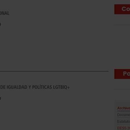
ONAL
o
DE IGUALDAD Y POLÍTICAS LGTBIQ+
o
Archiv
Docume
Estatut
EESS 2