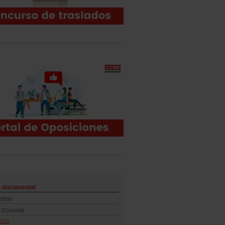
o documental
ntos
o Docente
022