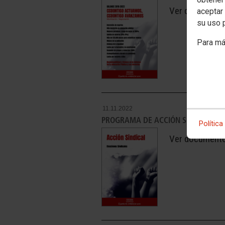
Ver document
aceptar 
su uso 
Para má
11.11.2022
PROGRAMA DE ACCIÓN SINDICAL
Política
Ver document