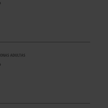
o
SONAS ADULTAS
o