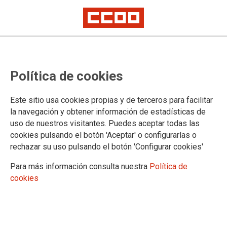
Escuela Veri Pazos
Manifiesto contra la LGTBIQ+fobia
Política de cookies
17M
Este sitio usa cookies propias y de terceros para facilitar
¡Os invitamos a compartirlo!
la navegación y obtener información de estadísticas de
uso de nuestros visitantes. Puedes aceptar todas las
01/06/2026.
cookies pulsando el botón 'Aceptar' o configurarlas o
rechazar su uso pulsando el botón 'Configurar cookies'
Para más información consulta nuestra
Política de
cookies